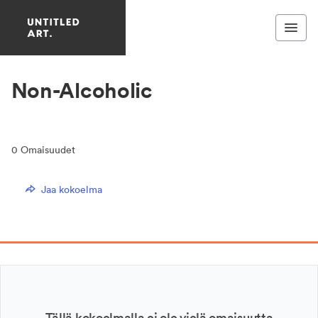
Non-Alcoholic
0
Omaisuudet
Jaa kokoelma
Tällä kokoelmalla ei ole vielä omaisuutta