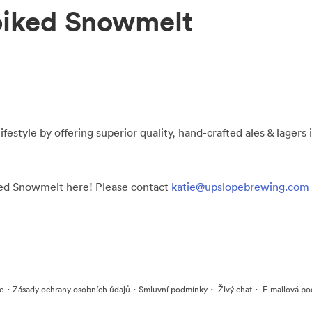
piked Snowmelt
ifestyle by offering superior quality, hand-crafted ales & lagers
iked Snowmelt here! Please contact
katie@upslopebrewing.com
·
·
·
·
ie
Zásady ochrany osobních údajů
Smluvní podmínky
Živý chat
E-mailová po