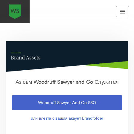
Аз съм Woodruff Sawyer and Co Служител
Woodruff Sawyer And Co SSO
или влезте с вашия акаунт Brandfolder