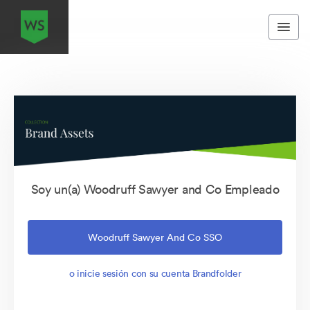
Soy un(a) Woodruff Sawyer and Co Empleado
Woodruff Sawyer And Co SSO
o inicie sesión con su cuenta Brandfolder