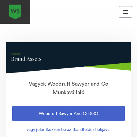
Vagyok Woodruff Sawyer and Co
Munkavállaló
Woodruff Sawyer And Co SSO
vagy jelentkezzen be az Brandfolder fiókjával