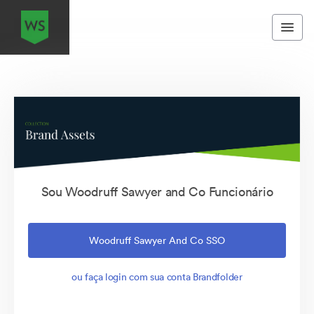
Sou Woodruff Sawyer and Co Funcionário
Woodruff Sawyer And Co SSO
ou faça login com sua conta Brandfolder