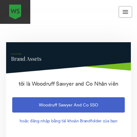
tôi là Woodruff Sawyer and Co Nhân viên
Woodruff Sawyer And Co SSO
hoặc đăng nhập bằng tài khoản Brandfolder của bạn