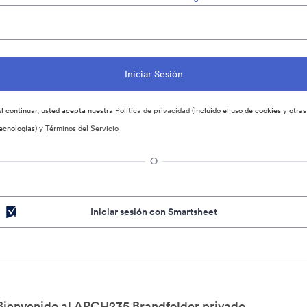
l continuar, usted acepta nuestra
Política de privacidad
(incluido el uso de cookies y otras
ecnologías) y
Términos del Servicio
O
Iniciar sesión con Smartsheet
Bienvenido al ARCH235 Brandfolder privado.