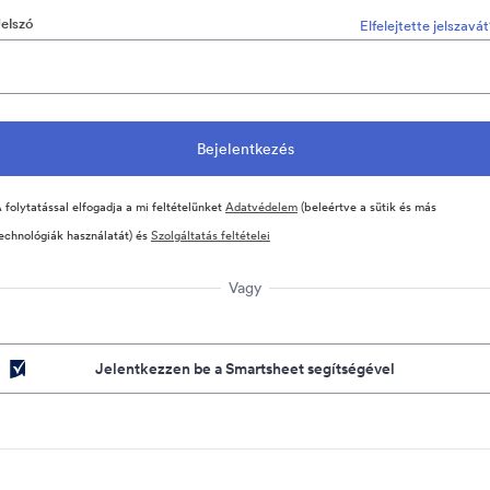
Jelszó
Elfelejtette jelszavá
 folytatással elfogadja a mi feltételünket
Adatvédelem
(beleértve a sütik és más
echnológiák használatát) és
Szolgáltatás feltételei
Vagy
Jelentkezzen be a Smartsheet segítségével