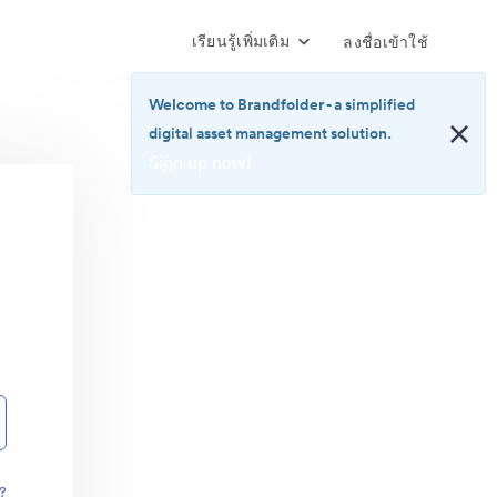
เรียนรู้เพิ่มเติม
ลงชื่อเข้าใช้
Welcome to Brandfolder
- a simplified
digital asset management solution.
Sign up now!
<b>Welcome
to
Brandfolder</b>
-
a
simplified
digital
asset
management
solution.
<br>
<a
href="https://brandfolder.com/pricing/"
?