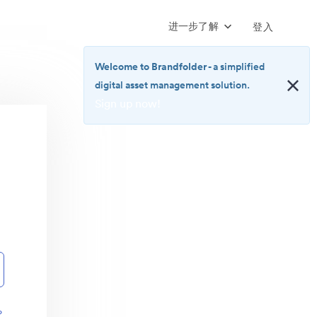
进一步了解
登入
Welcome to Brandfolder
- a simplified
digital asset management solution.
Sign up now!
<b>Welcome
to
Brandfolder</b>
-
a
simplified
digital
asset
management
solution.
<br>
<a
href="https://brandfolder.com/pricing/"
？