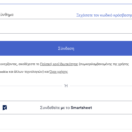
Σύνθημα
Ξεχάσατε τον κωδικό πρόσβασης
υνεχίζοντας, αποδέχεστε το
Πολιτική περί Ιδιωτικότητας
(συμπεριλαμβανομένης της χρήσης
ookie και άλλων τεχνολογιών) και
Όροι χρήσης
Ή
Συνδεθείτε με το Smartsheet