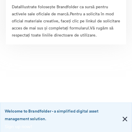
DataIllustrate folosește Brandfolder ca sursă pentru
activele sale oficiale de marcă.Pentru a solicita în mod
oficial materiale creative, faceți clic pe linkul de solicitare
acces de mai sus și completați formularul.Vă rugăm să
respectați toate liniile directoare de utilizare.
Welcome to Brandfolder
- a simplified digital asset
management solution.
Sign up now!
©2026 Brandfolder, Inc. Digital Asset Management