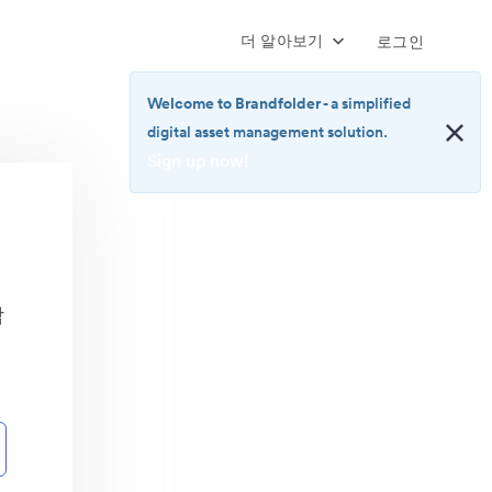
더 알아보기
로그인
Welcome to Brandfolder
- a simplified
digital asset management solution.
Sign up now!
<b>Welcome
to
Brandfolder</b>
-
a
합
simplified
digital
asset
management
solution.
<br>
<a
href="https://brandfolder.com/pricing/"