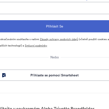
okračováním souhlasíte s našimi
Zásady ochrany osobních údajů
(včetně použití cookies a
alších technologií) a
Smluvní podmínky
Nebo
Přihlaste se pomocí Smartsheet
Vítejte v soukromém Alpha Trivette Brandfolder.