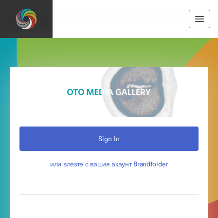
Sign In
или влезте с вашия акаунт Brandfolder