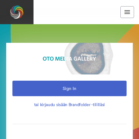
Sign In
tai kirjaudu sisään Brandfolder -tililläsi