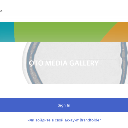
е.
Sign In
или войдите в свой аккаунт Brandfolder