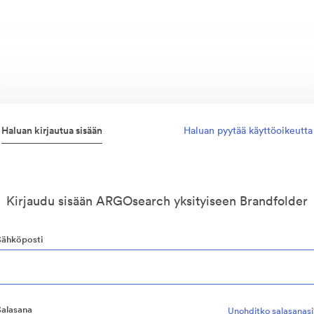
Haluan kirjautua sisään
Haluan pyytää käyttöoikeutta
Kirjaudu sisään ARGOsearch yksityiseen Brandfolder
Sähköposti
Salasana
Unohditko salasanasi