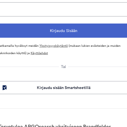
atkamalla hyväksyt meidän
Yksityisyyskäytäntö
(mukaan lukien evästeiden ja muiden
ekniikoiden käyttö) ja
Käyttöehdot
Tai
Kirjaudu sisään Smartsheetillä
Tervetuloa ARGOsearch yksityiseen Brandfolder.