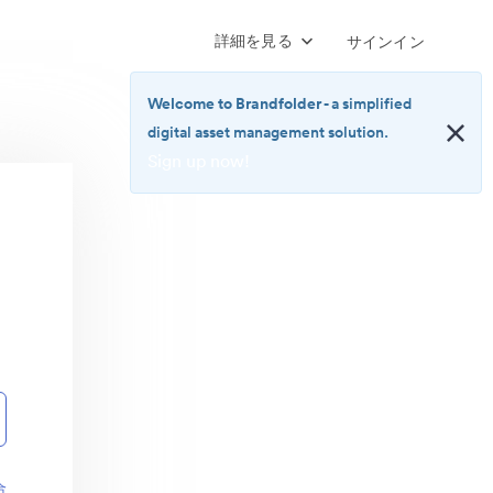
詳細を見る
サインイン
Welcome to Brandfolder
- a simplified
digital asset management solution.
Sign up now!
<b>Welcome
to
Brandfolder</b>
-
a
simplified
digital
asset
management
solution.
<br>
<a
href="https://brandfolder.com/pricing/"
合