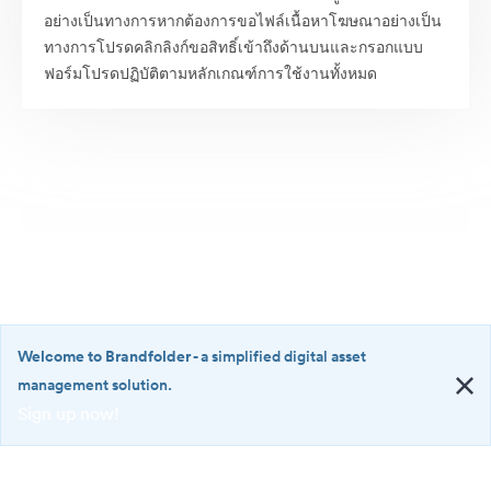
อย่างเป็นทางการหากต้องการขอไฟล์เนื้อหาโฆษณาอย่างเป็น
ทางการโปรดคลิกลิงก์ขอสิทธิ์เข้าถึงด้านบนและกรอกแบบ
ฟอร์มโปรดปฏิบัติตามหลักเกณฑ์การใช้งานทั้งหมด
Welcome to Brandfolder
- a simplified digital asset
management solution.
Sign up now!
©2026 Brandfolder, Inc. Digital Asset Management
·
<b>Welcome
การตั้งค่าคุกกี้
to