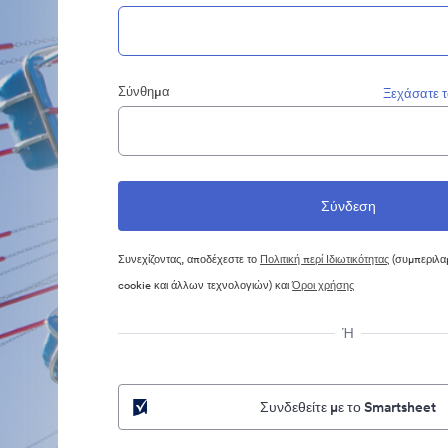
Σύνθημα
Ξεχάσατε 
Συνεχίζοντας, αποδέχεστε το
Πολιτική περί Ιδιωτικότητας
(συμπεριλα
cookie και άλλων τεχνολογιών) και
Όροι χρήσης
Ή
Συνδεθείτε με το Smartsheet