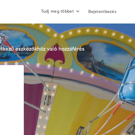
Tudj meg többet
Bejelentkezés
etkező eszközökhöz való hozzáférés