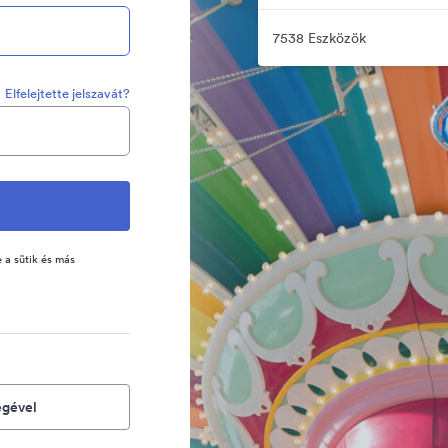
7538 Eszközök
Elfelejtette jelszavát?
 a sütik és más
égével