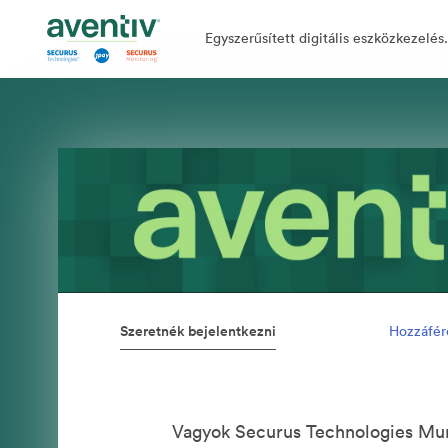
Egyszerűsített digitális eszközkezelés.
Szeretnék bejelentkezni
Hozzáfér
Vagyok Securus Technologies Mun