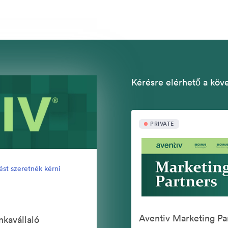
Kérésre elérhető a köv
PRIVATE
ést szeretnék kérni
kavállaló