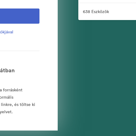
638 Eszközök
ókjával
vátban
a forrásként
ormális
inkre, és töltse ki
yelvet.