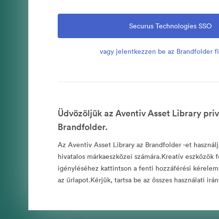
Securus Technologies SSO
vagy jelentkezzen be az Brandfolder fi
Üdvözöljük az Aventiv Asset Library pri
Brandfolder.
Az Aventiv Asset Library az Brandfolder -et használj
hivatalos márkaeszközei számára.Kreatív eszközök f
igényléséhez kattintson a fenti hozzáférési kérelem l
az űrlapot.Kérjük, tartsa be az összes használati irán