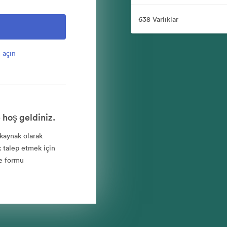
638 Varlıklar
 açın
 hoş geldiniz.
 kaynak olarak
k talep etmek için
ve formu