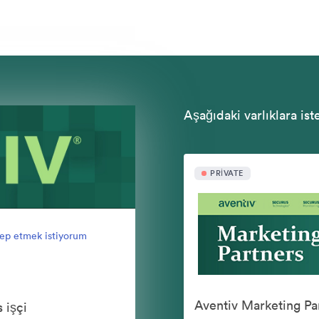
Aşağıdaki varlıklara ist
PRIVATE
lep etmek istiyorum
 işçi