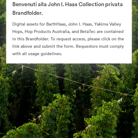
Benvenuti alla John I. Haas Collection privata
Brandfolder.
Digital assets for BarthHaas, John I. Haas, Yakima Valley
Hops, Hop Products Australia, and BetaTec are contained
in this Brandfolder. To request access, please click on the
link above and submit the form. Requestors must comply
with all usage guidelines.