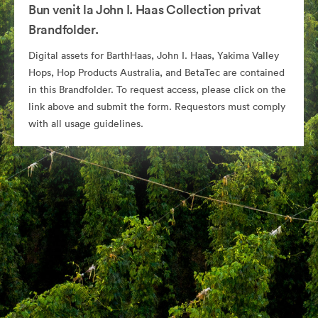
Bun venit la John I. Haas Collection privat
Brandfolder.
Digital assets for BarthHaas, John I. Haas, Yakima Valley
Hops, Hop Products Australia, and BetaTec are contained
in this Brandfolder. To request access, please click on the
link above and submit the form. Requestors must comply
with all usage guidelines.