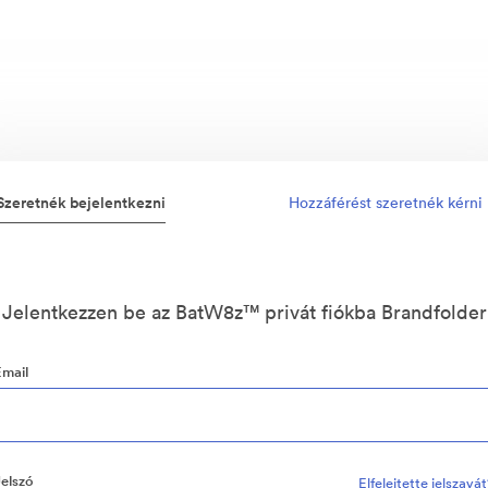
Szeretnék bejelentkezni
Hozzáférést szeretnék kérni
Jelentkezzen be az BatW8z™ privát fiókba Brandfolder
Email
Jelszó
Elfelejtette jelszavá