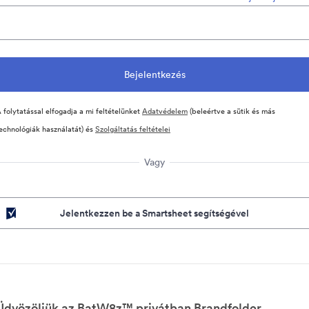
 folytatással elfogadja a mi feltételünket
Adatvédelem
(beleértve a sütik és más
echnológiák használatát) és
Szolgáltatás feltételei
Vagy
Jelentkezzen be a Smartsheet segítségével
Üdvözöljük az BatW8z™ privátban Brandfolder.