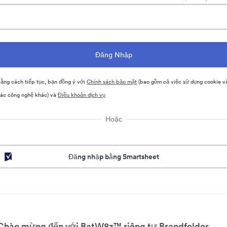
ằng cách tiếp tục, bạn đồng ý với
Chính sách bảo mật
(bao gồm cả việc sử dụng cookie v
ác công nghệ khác) và
Điều khoản dịch vụ
Hoặc
Đăng nhập bằng Smartsheet
Chào mừng đến với BatW8z™ riêng tư Brandfolder.