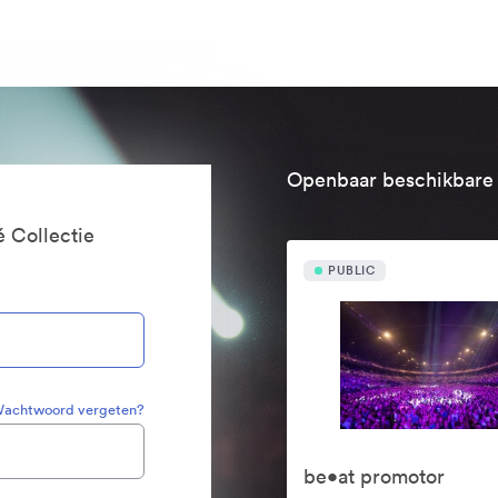
Openbaar beschikbare 
é Collectie
PUBLIC
achtwoord vergeten?
be•at promotor