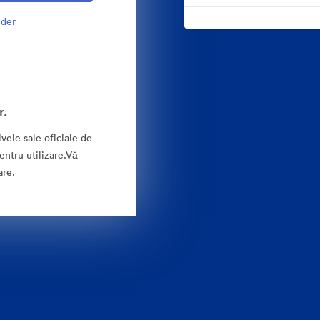
lder
r.
vele sale oficiale de
entru utilizare.Vă
are.