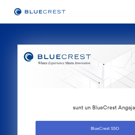
sunt un BlueCrest Angaja
BlueCrest SSO