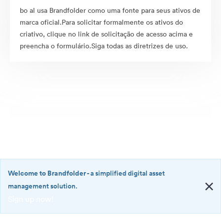
bo al usa Brandfolder como uma fonte para seus ativos de
marca oficial.Para solicitar formalmente os ativos do
criativo, clique no link de solicitação de acesso acima e
preencha o formulário.Siga todas as diretrizes de uso.
Welcome to Brandfolder
- a simplified digital asset
management solution.
Sign up now!
©2026 Brandfolder, Inc. Digital Asset Management
·
<b>Welcome