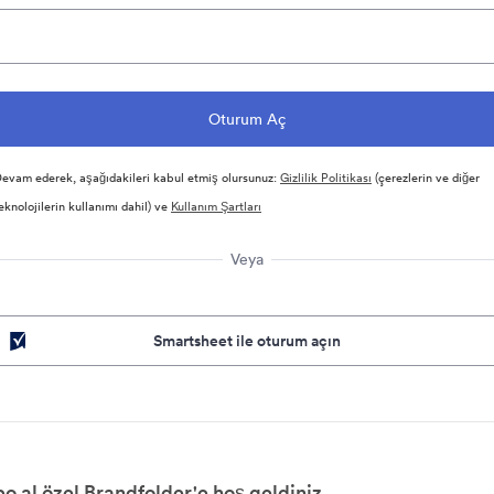
evam ederek, aşağıdakileri kabul etmiş olursunuz:
Gizlilik Politikası
(çerezlerin ve diğer
eknolojilerin kullanımı dahil) ve
Kullanım Şartları
Veya
Smartsheet ile oturum açın
bo al özel Brandfolder'e hoş geldiniz.