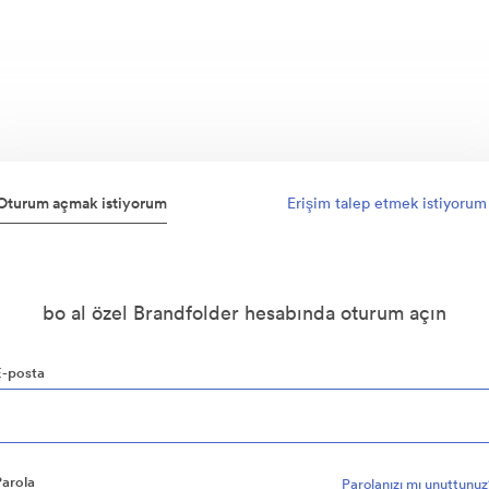
Oturum açmak istiyorum
Erişim talep etmek istiyorum
bo al özel Brandfolder hesabında oturum açın
E-posta
Parola
Parolanızı mı unuttunu