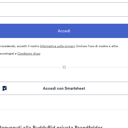
rocedendo, accetti il nostro
Informativa sulla privacy
(incluso l'uso di cookie e altre
ecnologie) e
Condizioni d'uso
O
Accedi con Smartsheet
Benvenuti alla BuddyBid privata Brandfolder.