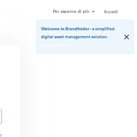
Per saperne di più
Accedi
Welcome to Brandfolder
- a simplified
digital asset management solution.
Sign up now!
<b>Welcome
to
Brandfolder</b>
-
a
simplified
digital
asset
management
solution.
<br>
<a
href="https://brandfolder.com/pricing/"
?