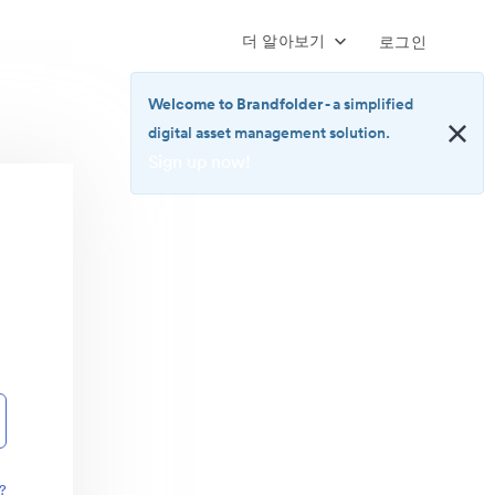
더 알아보기
로그인
Welcome to Brandfolder
- a simplified
digital asset management solution.
Sign up now!
<b>Welcome
to
Brandfolder</b>
-
a
simplified
digital
asset
management
solution.
<br>
<a
href="https://brandfolder.com/pricing/"
?