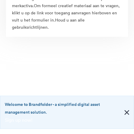
merkactiva.Om formeel creatief materiaal aan te vragen,
klikt u op de link voor toegang aanvragen hierboven en
vult u het formulier in.Houd u aan alle
gebruiksrichtlijnen.
Welcome to Brandfolder
- a simplified digital asset
management solution.
Sign up now!
©2026 Brandfolder, Inc. Digital Asset Management
·
<b>Welcome