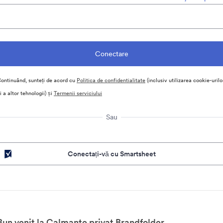
ontinuând, sunteți de acord cu
Politica de confidentialitate
(inclusiv utilizarea cookie-urilo
i a altor tehnologii) și
Termenii serviciului
Sau
Conectați-vă cu Smartsheet
Bun venit la Calmante privat Brandfolder.