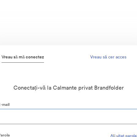
Vreau să mă conectez
Vreau să cer acces
Conectați-vă la Calmante privat Brandfolder
E-mail
Parola
Aţi uitat parol