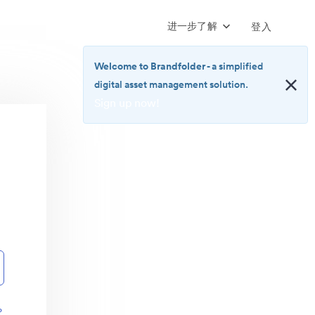
进一步了解
登入
Welcome to Brandfolder
- a simplified
digital asset management solution.
Sign up now!
<b>Welcome
to
Brandfolder</b>
-
a
simplified
digital
asset
management
solution.
<br>
<a
href="https://brandfolder.com/pricing/"
？