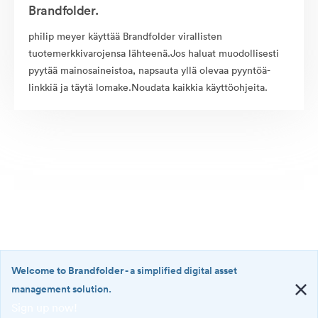
Brandfolder.
philip meyer käyttää Brandfolder virallisten
tuotemerkkivarojensa lähteenä.Jos haluat muodollisesti
pyytää mainosaineistoa, napsauta yllä olevaa pyyntöä-
linkkiä ja täytä lomake.Noudata kaikkia käyttöohjeita.
Welcome to Brandfolder
- a simplified digital asset
management solution.
Sign up now!
©2026 Brandfolder, Inc. Digital Asset Management