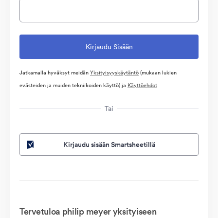
Jatkamalla hyväksyt meidän
Yksityisyyskäytäntö
(mukaan lukien
evästeiden ja muiden tekniikoiden käyttö) ja
Käyttöehdot
Tai
Kirjaudu sisään Smartsheetillä
Tervetuloa philip meyer yksityiseen