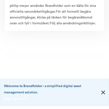
philip meyer använder Brandfolder som en källa för sina
officiella varumärketillgångar.För att formellt begära
annonstillgångar, klicka på länken för begäranåtkomst
ovan och fyll i formuläret.Följ alla användningsriktlinjer.
Welcome to Brandfolder
- a simplified digital asset
management solution.
Sign up now!
©2026 Brandfolder, Inc. Digital Asset Management
·
<b>Welcome