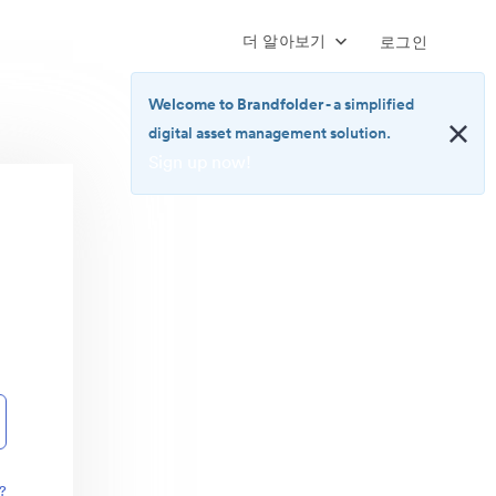
더 알아보기
로그인
Welcome to Brandfolder
- a simplified
digital asset management solution.
Sign up now!
<b>Welcome
to
Brandfolder</b>
-
a
simplified
digital
asset
management
solution.
<br>
<a
href="https://brandfolder.com/pricing/"
?