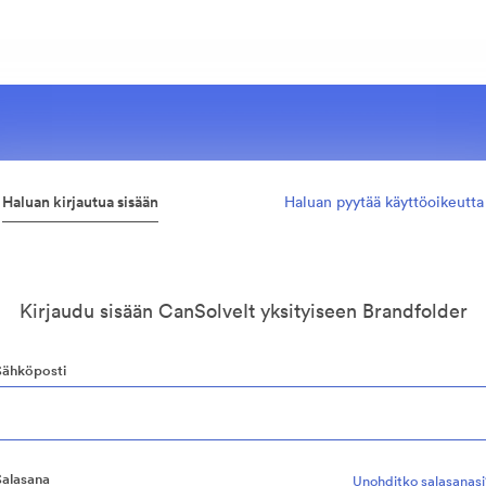
Haluan kirjautua sisään
Haluan pyytää käyttöoikeutta
Kirjaudu sisään CanSolveIt yksityiseen Brandfolder
Sähköposti
Salasana
Unohditko salasanasi