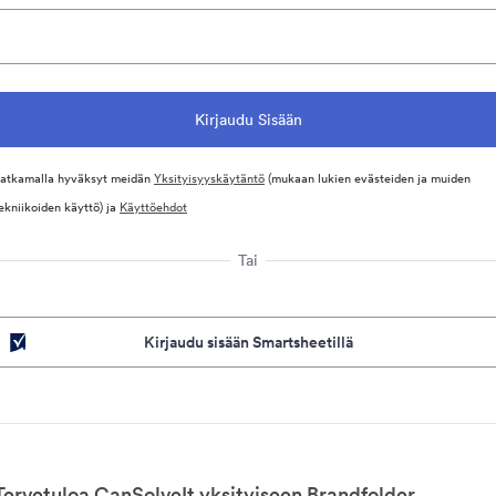
atkamalla hyväksyt meidän
Yksityisyyskäytäntö
(mukaan lukien evästeiden ja muiden
ekniikoiden käyttö) ja
Käyttöehdot
Tai
Kirjaudu sisään Smartsheetillä
Tervetuloa CanSolveIt yksityiseen Brandfolder.