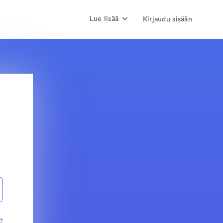
Lue lisää
Kirjaudu sisään
?