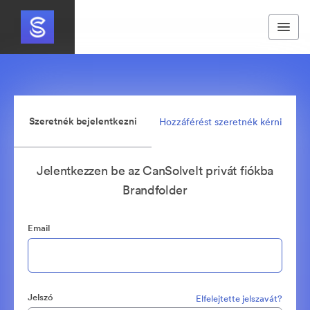
Szeretnék bejelentkezni
Hozzáférést szeretnék kérni
Jelentkezzen be az CanSolveIt privát fiókba
Brandfolder
Email
Jelszó
Elfelejtette jelszavát?