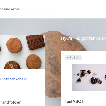
овите активи.
Публично достъпни ак
PUBLIC
а поискам достъп
TestABCT
randfolder