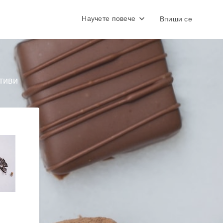
Научете повече
Впиши се
тиви