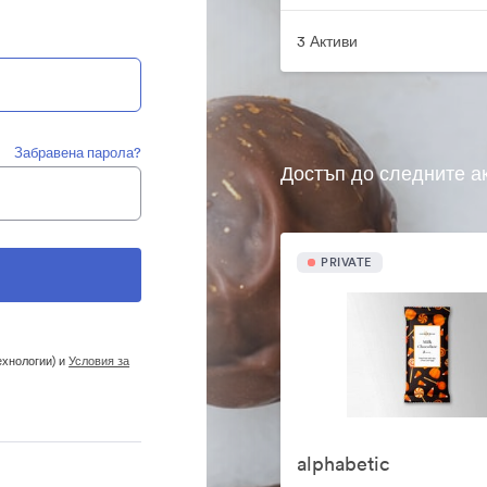
3 Активи
Забравена парола?
Достъп до следните а
PRIVATE
ехнологии) и
Условия за
alphabetic