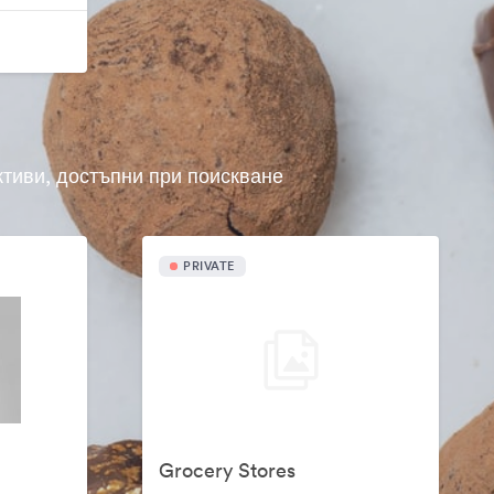
ктиви, достъпни при поискване
PRIVATE
Grocery Stores