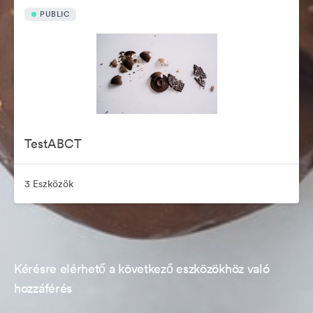
PUBLIC
TestABCT
3 Eszközök
Kérésre elérhető a következő eszközökhöz való
hozzáférés