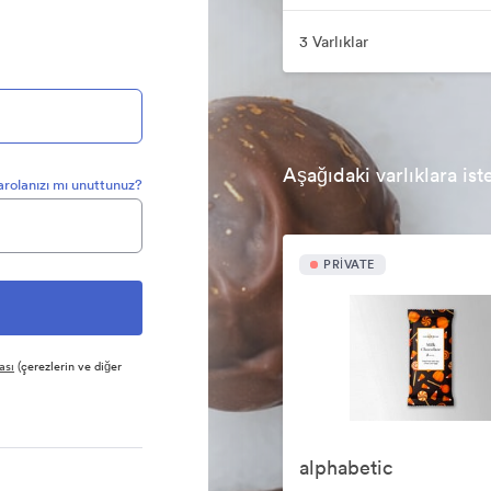
3 Varlıklar
Aşağıdaki varlıklara ist
arolanızı mı unuttunuz?
PRIVATE
ası
(çerezlerin ve diğer
alphabetic