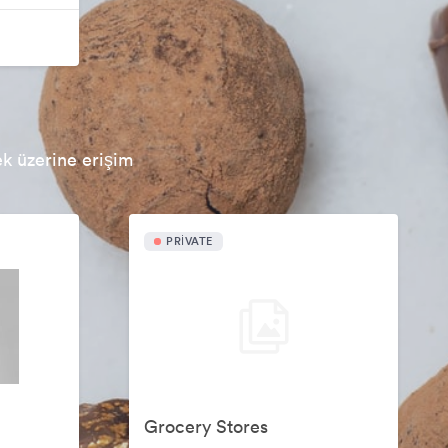
ek üzerine erişim
PRIVATE
Grocery Stores