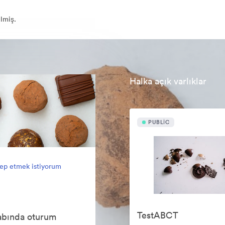
ilmiş.
Halka açık varlıklar
PUBLIC
lep etmek istiyorum
TestABCT
abında oturum