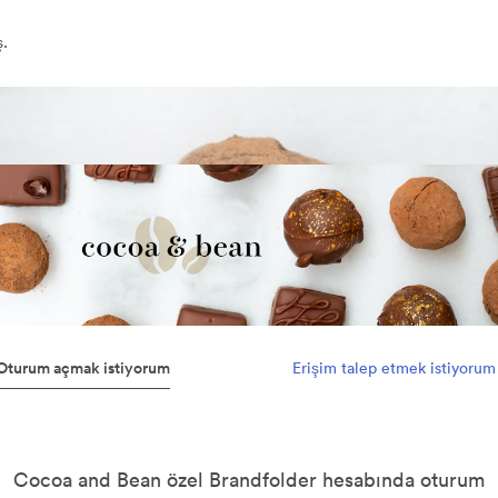
ş.
Oturum açmak istiyorum
Erişim talep etmek istiyorum
Cocoa and Bean özel Brandfolder hesabında oturum