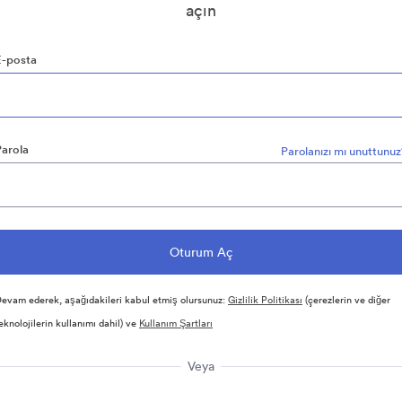
açın
E-posta
Parola
Parolanızı mı unuttunu
evam ederek, aşağıdakileri kabul etmiş olursunuz:
Gizlilik Politikası
(çerezlerin ve diğer
eknolojilerin kullanımı dahil) ve
Kullanım Şartları
Veya