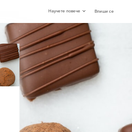
Научете повече
Впиши се