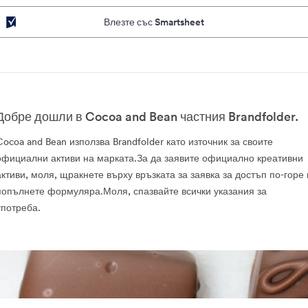
Влезте със Smartsheet
Добре дошли в Cocoa and Bean частния Brandfolder.
Cocoa and Bean използва Brandfolder като източник за своите
официални активи на марката.За да заявите официално креативни
активи, моля, щракнете върху връзката за заявка за достъп по-горе 
попълнете формуляра.Моля, спазвайте всички указания за
употреба.