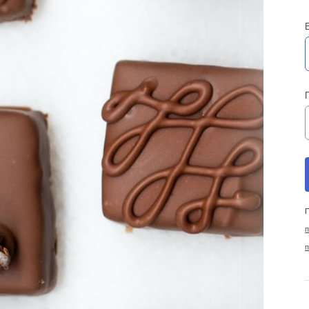
П
п
п