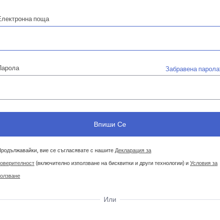
Електронна поща
Парола
Забравена парола
родължавайки, вие се съгласявате с нашите
Декларация за
оверителност
(включително използване на бисквитки и други технологии) и
Условия за
олзване
Или