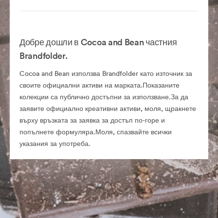
Добре дошли в Cocoa and Bean частния
Brandfolder.
Cocoa and Bean използва Brandfolder като източник за
своите официални активи на марката.Показаните
колекции са публично достъпни за използване.За да
заявите официално креативни активи, моля, щракнете
върху връзката за заявка за достъп по-горе и
попълнете формуляра.Моля, спазвайте всички
указания за употреба.