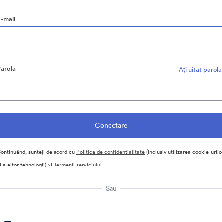
E-mail
Parola
Aţi uitat parol
ontinuând, sunteți de acord cu
Politica de confidentialitate
(inclusiv utilizarea cookie-urilo
i a altor tehnologii) și
Termenii serviciului
Sau